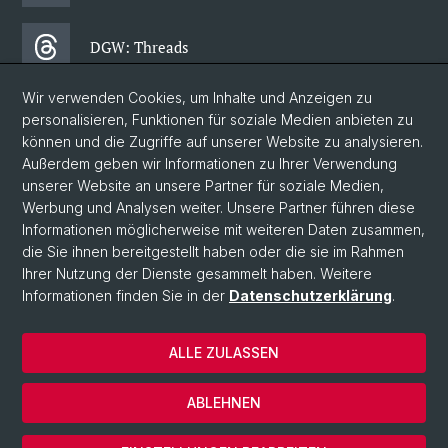
DGW: Threads
Wir verwenden Cookies, um Inhalte und Anzeigen zu
DGW: Facebook
personalisieren, Funktionen für soziale Medien anbieten zu
können und die Zugriffe auf unserer Website zu analysieren.
Außerdem geben wir Informationen zu Ihrer Verwendung
DGW: Newsletter
unserer Website an unsere Partner für soziale Medien,
Werbung und Analysen weiter. Unsere Partner führen diese
Informationen möglicherweise mit weiteren Daten zusammen,
© Universität Basel
die Sie ihnen bereitgestellt haben oder die sie im Rahmen
Ihrer Nutzung der Dienste gesammelt haben. Weitere
Datenschutzerklärung
Informationen finden Sie in der
Datenschutzerklärung
.
Philosophisch- Historische Fakultät
Departement Gesellschaftswissenschaften
ALLE ZULASSEN
Home
Impressum
ABLEHNEN
Kontakt & Öffnungszeiten
Cookies