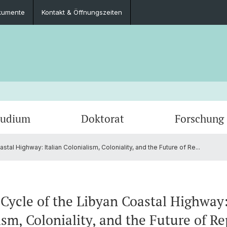
kumente
Kontakt & Öffnungszeiten
tudium
Doktorat
Forschung
tal Highway: Italian Colonialism, Coloniality, and the Future of Re...
Veranstaltungen
Lehrangebote
Publikationen
Kontakt & Öffnungszeiten
Newsle
Archiv
Forsc
Dokumente
 Cycle of the Libyan Coastal Highway:
ism, Coloniality, and the Future of Re