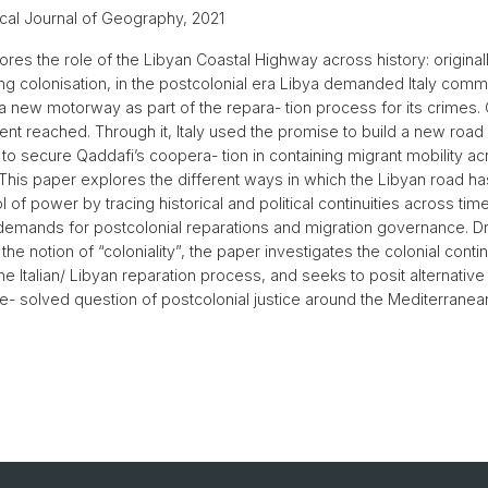
ical Journal of Geography, 2021
res the role of the Libyan Coastal Highway across history: originall
ring colonisation, in the postcolonial era Libya demanded Italy commi
 a new motorway as part of the repara- tion process for its crimes.
t reached. Through it, Italy used the promise to build a new road
 to secure Qaddafi’s coopera- tion in containing migrant mobility ac
This paper explores the different ways in which the Libyan road h
 of power by tracing historical and political continuities across tim
 demands for postcolonial reparations and migration governance. D
 the notion of “coloniality”, the paper investigates the colonial cont
e Italian/ Libyan reparation process, and seeks to posit alternativ
e- solved question of postcolonial justice around the Mediterranea