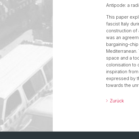
Antipode: a rad
This paper explo
fascist Italy du
construction of
was an agreemen
bargaining-chip
Mediterranean. 
space and a tool
colonisation to
inspiration from
expressed by th
towards the unr
Zurück