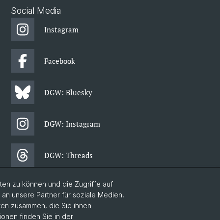
Social Media
Instagram
Facebook
DGW: Bluesky
DGW: Instagram
DGW: Threads
en zu können und die Zugriffe auf
DGW: Facebook
n unsere Partner für soziale Medien,
aten zusammen, die Sie ihnen
ionen finden Sie in der
DGW: Newsletter