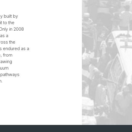
y built by
t to the
 Only in 2008
 as a
ross the
as endured as a
e, from
rawing
inuum
e pathways
n.