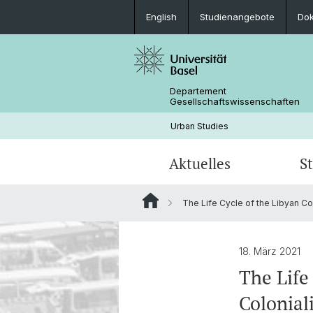
English
Studienangebote
Do
Departement
Gesellschaftswissenschaften
Urban Studies
Aktuelles
S
The Life Cycle of the Libyan Coas
News
Studienangebot
Forschungsprojekte
Personen
Archiv
Studentische Arbeiten
18. März 2021
The Life
Colonial